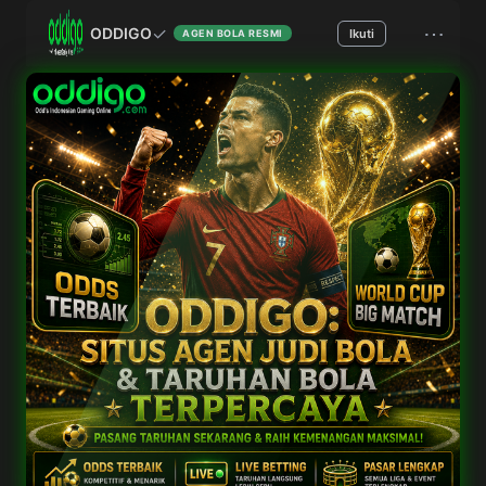
⋯
✓
ODDIGO
Ikuti
AGEN BOLA RESMI