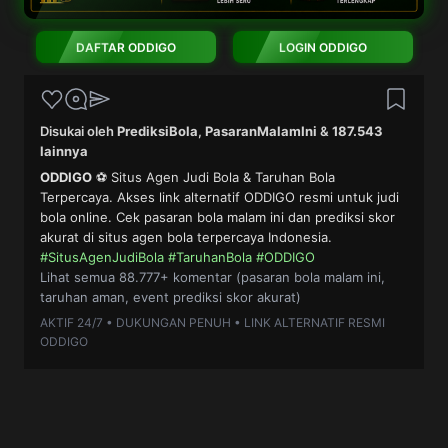
DAFTAR ODDIGO
LOGIN ODDIGO
Disukai oleh
PrediksiBola
,
PasaranMalamIni
&
187.543
lainnya
ODDIGO
⚽ Situs Agen Judi Bola & Taruhan Bola
Terpercaya. Akses link alternatif ODDIGO resmi untuk judi
bola online. Cek pasaran bola malam ini dan prediksi skor
akurat di situs agen bola terpercaya Indonesia.
#SitusAgenJudiBola #TaruhanBola #ODDIGO
Lihat semua 88.777+ komentar (pasaran bola malam ini,
taruhan aman, event prediksi skor akurat)
AKTIF 24/7 • DUKUNGAN PENUH • LINK ALTERNATIF RESMI
ODDIGO